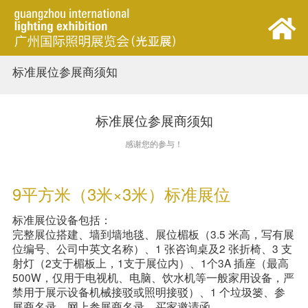
标准展位参展商须知
首页
展会概览
标准展位参展商须知
感谢您的参与！
观众中心
9平方米（3米×3米）标准展位
参展中心
标准展位设备包括：

完整展位搭建、墙到墙地毯、展位楣板（3.5 米高，写有展
同期活动
位编号、公司中英文名称）、1 张咨询桌及2 张折椅、3 支
射灯（2支于楣板上，1支于展位内）、1个3A 插座（最高
500W，仅用于电视机、电脑、饮水机等一般家用设备，严
新闻中心
禁用于展示设备机械接驳或照明接驳）、1 个垃圾篓、参
展商名录、网上参展商名录、买家邀请函