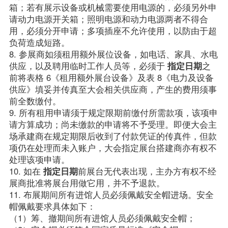
箱；若有展示设备或机械需要使用电源的，必须另外申
请动力电源开关箱；照明电源和动力电源两者不得合
用，必须分开申请；多项插座不允许使用，以防由于超
负荷造成短路。

8. 参展商如须租用额外展位设备，如电话、家具、水电
供应，以及聘用临时工作人员等，必须于 
指定日期
之
前将表格 6《租用额外展台设备》及表 8《电力及设备
供应》填妥并传真至大会相关供应商，产生的费用须事
前全数缴付。

9. 所有租用申请须于规定限期前缴付所需款项，该项申
请方算成功；尚未缴款的申请将不予受理。即便大会主
场承建商在规定期限后收到了付款凭证的传真件，但款
项仍在处理而未入账户，大会指定展台搭建商亦有权不
处理该项申请。

10. 如在 
指定日期
前展台无代表出现，主办方有权不经
展商批准将展台用做它用，并不予退款。

11. 布展期间所有进馆人员必须佩戴安全帽进场。安全
帽佩戴要求具体如下：

（1）筹、撤期间所有进馆人员必须佩戴安全帽；
