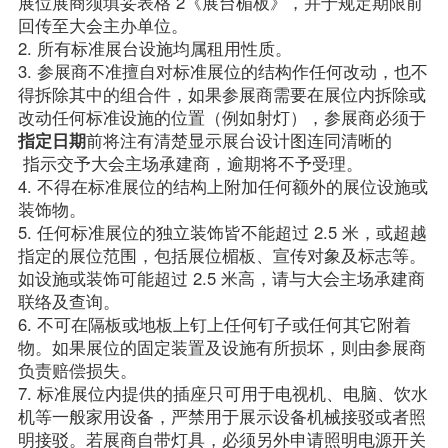
展位展商须填妥表格 2《展台楣板》，并于规定期限前
回传至大会主办单位。

2. 所有标准展台设施均属租用性质。

3. 参展商不准擅自对标准展位的结构作任何改动，也不
得拆除其中的组合件，如果参展商需要在展位内拆除或
改动任何标准设施的位置（例如射灯），参展商必须于
指定日期
前将注有清楚显示展台设计图连同清晰的

 指示交予大会主场承建商，逾期将不予受理。

4. 不得在标准展位的结构上附加任何额外的展位设施或
装饰物。

5. 任何标准展位的独立装饰皆不能超过 2.5 米，或超越
指定的展位范围，包括展位楣板、宣传对象及标志等。
如设施或装饰可能超过 2.5 米高，请与大会主场承建商
联络及查询。

6. 不可在隔板或地板上钉上任何钉子或任何其它附着
物。如果展位的固定装置及设施有所损坏，则由参展商
负责赔偿损失。

7. 标准展位内提供的插座只可用于电视机、电脑、饮水
机等一般家用设备，严禁用于展示设备机械接驳或者照
明接驳。若展商自带灯具，必须另外申请照明电源开关