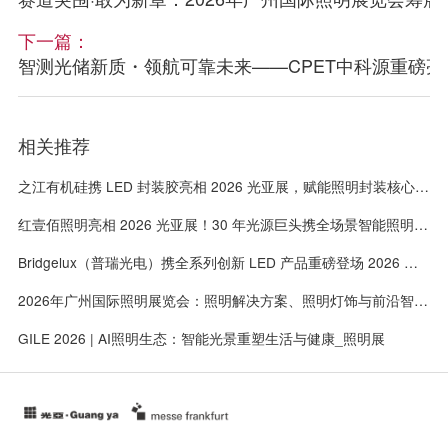
下一篇：
智测光储新质・领航可靠未来——CPET中科源重磅亮相 
相关推荐
之江有机硅携 LED 封装胶亮相 2026 光亚展，赋能照明封装核心环节
红壹佰照明亮相 2026 光亚展！30 年光源巨头携全场景智能照明新品赋能产业升级
Bridgelux（普瑞光电）携全系列创新 LED 产品重磅登场 2026 广州光亚展_广州国际照明展览会
2026年广州国际照明展览会：照明解决方案、照明灯饰与前沿智造技术为三大核心，全面引领行业创新趋势
GILE 2026 | AI照明生态：智能光景重塑生活与健康_照明展