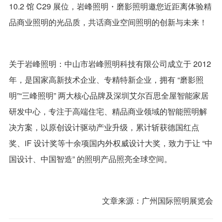
10.2 馆 C29 展位，岩峰照明・磨影照明邀您近距离体验精
品商业照明的光品质，共话商业空间照明的创新与未来！
关于岩峰照明：中山市岩峰照明科技有限公司成立于 2012
年，是国家高新技术企业、专精特新企业，拥有 “磨影照
明”“三峰照明” 两大核心品牌及深圳艾尔百思全屋智能家居
研发中心，专注于高端住宅、精品商业领域的智能照明解
决方案，以原创设计驱动产业升级，累计斩获德国红点
奖、iF 设计奖等十余项国内外权威设计大奖，致力于让 “中
国设计、中国智造” 的照明产品照亮全球空间。
文章来源：广州国际照明展览会